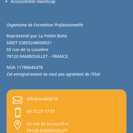
Accessibilité Handicap
Organisme de Formation Professionnelle
Représenté par La Petite Boite
SIRET 53855248000021
65 rue de la Louvière
78120 RAMBOUILLET – FRANCE
NDA
11788645478
Cet enregistrement ne vaut pas agrément de l’Etat

info@acaliopi.fr

09 72 27 17 51

65 rue de la Louvière
78120 RAMBOUILLET