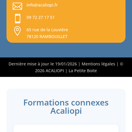

info@acaliopi.fr

09 72 27 17 51

65 rue de la Louvière
78120 RAMBOUILLET
Dernière mise à jour le 19/01/2026 |
Mentions légales
| ©
2026 ACALIOPI |
La Petite Boite
Formations connexes
Acaliopi