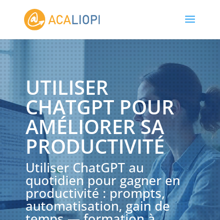
UTILISER
CHATGPT POUR
AMÉLIORER SA
PRODUCTIVITÉ
Utiliser ChatGPT au
quotidien pour gagner en
productivité : prompts,
automatisation, gain de
temps — formation à