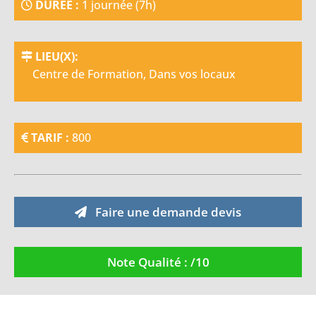
DURÉE :
1 journée (7h)
LIEU(X):
Centre de Formation, Dans vos locaux
TARIF :
800
Faire une demande devis
Note Qualité : /10