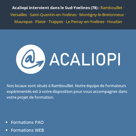
Acaliopi intervient dans le Sud-Yvelines (78) :
Rambouillet
·
Versailles
·
Saint-Quentin-en-Yvelines
·
Montigny-le-Bretonneux
·
Maurepas
·
Plaisir
·
Trappes
·
Le Perray-en-Yvelines
·
Houdan
Nos locaux sont situés à Rambouillet. Notre équipe de formateurs
expérimentés est à votre disposition pour vous accompagner dans
votre projet de formation.
Formations PAO
Formations WEB