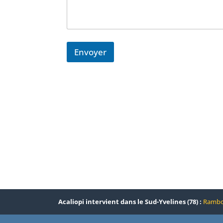
Envoyer
Acaliopi intervient dans le Sud-Yvelines (78) :
Rambou