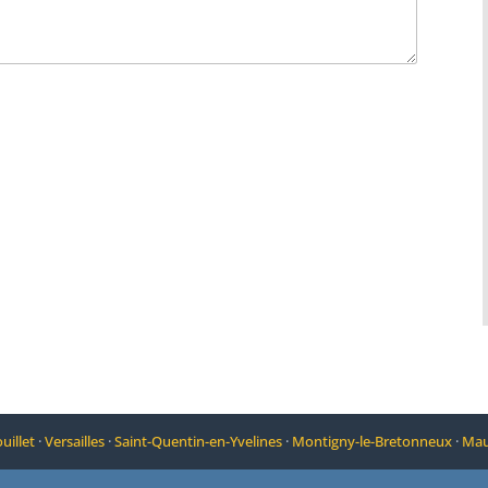
illet
·
Versailles
·
Saint-Quentin-en-Yvelines
·
Montigny-le-Bretonneux
·
Mau